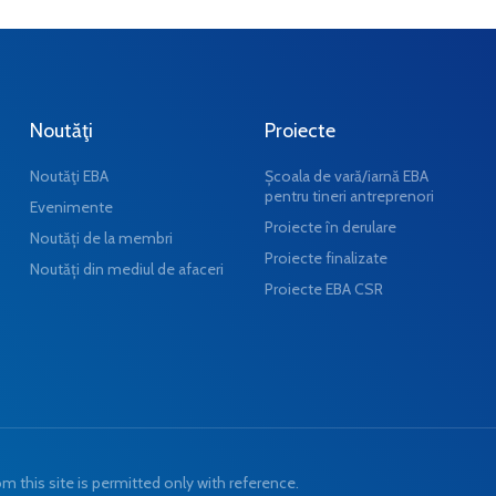
Noutăţi
Proiecte
Noutăţi EBA
Școala de vară/iarnă EBA
pentru tineri antreprenori
Evenimente
Proiecte în derulare
Noutăți de la membri
Proiecte finalizate
Noutăți din mediul de afaceri
Proiecte EBA CSR
 this site is permitted only with reference.