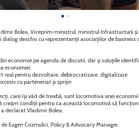
ir Bolea, Viceprim-ministrul, ministrul Infrastructurii și
i dialog deschis cu reprezentanții asociațiilor de business 
din economie pe agenda de discutii, dar și soluțiile identif
ea economiei:
rt real pentru dezvoltare, debirocratizare, digitalizare
excesiv cu parteneriat și sprijin
cți, care își văd de treabă, sunt locomotiva unei economi
ă creăm condiții pentru ca această locomotivă să funcțione
”, a declarat Vladimir Bolea.
ă de Eugen Cozmulici, Policy & Advocacy Manager.