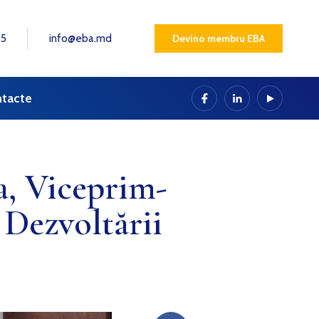
25
info@eba.md
Devino membru EBA
tacte
, Viceprim-
i Dezvoltării