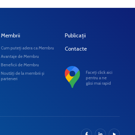
Membrii
Publicații
Cum puteți adera ca Membru
Contacte
Avantaje de Membru
Beneficii de Membru
Faceți click aici
Noutăți de la membrii și
pentru a ne
parteneri
găsi mai rapid