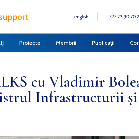
 support
english
+373 22 90 70 
ţi
Proiecte
Membrii
Publicații
Con
KS cu Vladimir Bolea
strul Infrastructurii ș