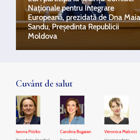
Naționale pentru Integrare
Europeană, prezidată de Dna Mai
Sandu, Președinta Republicii
Moldova
Cuvânt de salut
Iwona Piórko
Carolina Bugaian
Veronica Malcoci
Președinta Onorifică
Președinta
Vicepreședinta