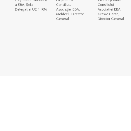
a EBA, Șefa
Consiliului
Consiliului
Delegației UE în RM
Asociației EBA,
Asociației EBA,
Moldcell, Director
Grawe Carat,
General
Director General