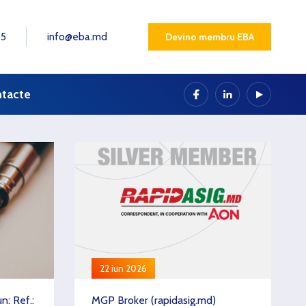
25
info@eba.md
Devino membru EBA
tacte
22 iun 2026
consultările
hetele de
: Ref.:
MGP Broker (rapidasig.md)