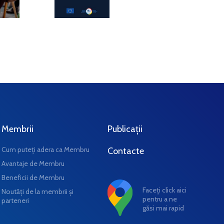
Membrii
Publicații
Cum puteți adera ca Membru
Contacte
Avantaje de Membru
Beneficii de Membru
Faceți click aici
Noutăți de la membrii și
pentru a ne
parteneri
găsi mai rapid