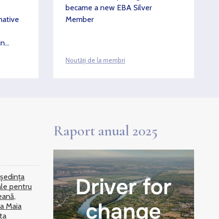
27 iu
became a new EBA Silver
sfășurate în
mative
Member
isiei Naționale
EBA 
i Negocieri
cons
in
Ener
Noutăți de la membri
Raport anual 2025
 ședința
ale pentru
eană,
a Maia
ta