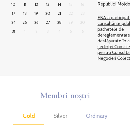
Republicii Mold
10
11
12
13
14
15
16
17
18
19
20
21
22
23
EBA a participat
24
25
26
27
28
29
30
consultările publ
pachetele de
31
1
2
3
4
5
6
dereglementare
desfășurate în c
ședinței Comisie
pentru Consultăr
Negocieri Colec
Membri noștri
Gold
Silver
Ordinary