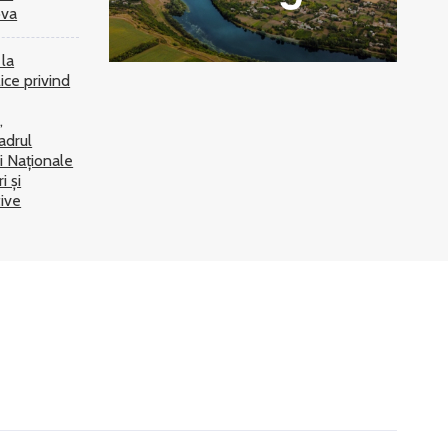
ova
 la
ice privind
,
adrul
i Naționale
i și
tive