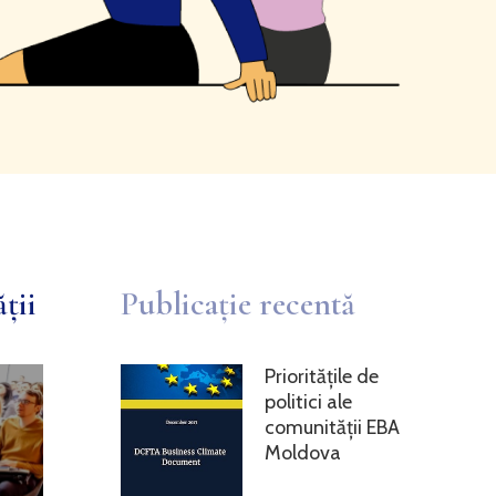
ții
Publicație recentă
Prioritățile de
politici ale
comunității EBA
Moldova