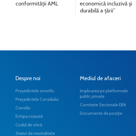
conformității AML
economică incluzivă și
durabilă a țării”
Despre noi
Mediul de afaceri
Președintele onorific
Implicarea pe platformele
public private
Președintele Consiliului
Comitete Sectoriale EBA
Consiliu
Documente de poziție
Echipa noastră
Codul de etică
Statut de neutralitate