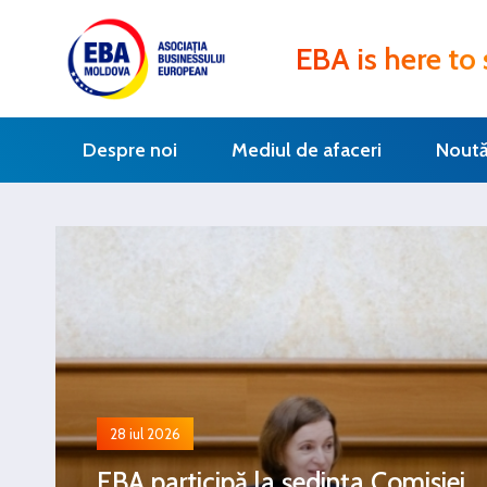
EBA is here to
Despre noi
Mediul de afaceri
Noută
28 iul 2026
EBA participă la ședința Comisiei