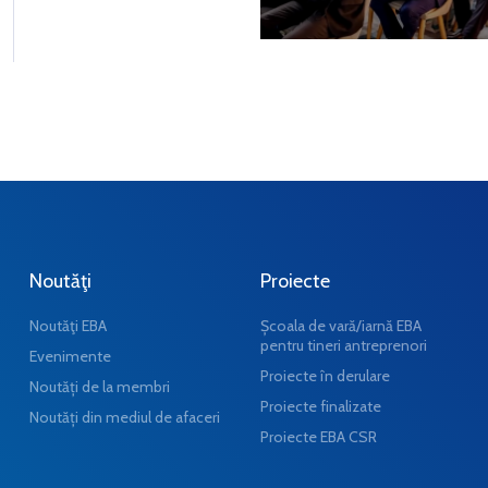
Noutăţi
Proiecte
Noutăţi EBA
Școala de vară/iarnă EBA
pentru tineri antreprenori
Evenimente
Proiecte în derulare
Noutăți de la membri
Proiecte finalizate
Noutăți din mediul de afaceri
Proiecte EBA CSR