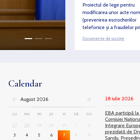
Proiectul de lege pentru
dereglementare, de
modificarea unor acte nor
a
cadrul ședinței Com
(prevenirea escrocheriilor
pentru Consultări ș
telefonice și a fraudelor pr
Colective
comunicații electronice)
Documente de poziție
Calendar
28 iulie 2026
August 2026
EBA participă la
LU
MA
MI
JO
VI
SÂ
DU
Comisiei Națion
27
28
29
30
31
1
2
Integrare Europ
prezidată de Dn
3
4
5
6
7
8
9
Sandu, Președin