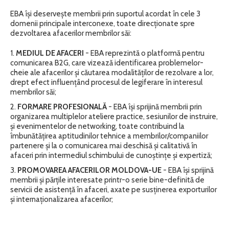
EBA își deservește membrii prin suportul acordat în cele 3
domenii principale interconexe, toate direcționate spre
dezvoltarea afacerilor membrilor săi:
MEDIUL DE AFACERI
- EBA reprezintă o platformă pentru
comunicarea B2G, care vizează identificarea problemelor-
cheie ale afacerilor și căutarea modalităților de rezolvare a lor,
drept efect influențând procesul de legiferare în interesul
membrilor săi;
FORMARE PROFESIONALĂ
- EBA își sprijină membrii prin
organizarea multiplelor ateliere practice, sesiunilor de instruire,
și evenimentelor de networking, toate contribuind la
îmbunătățirea aptitudinilor tehnice a membrilor/companiilor
partenere și la o comunicarea mai deschisă și calitativă în
afaceri prin intermediul schimbului de cunoștințe și expertiză;
PROMOVAREA AFACERILOR MOLDOVA-UE
- EBA își sprijină
membrii și părțile interesate printr-o serie bine-definită de
servicii de asistență în afaceri, axate pe susținerea exporturilor
și internaționalizarea afacerilor;