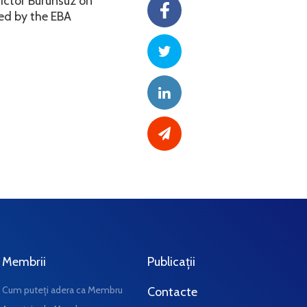
Victor Burunsuz on
ied by the EBA
Membrii
Publicații
Cum puteți adera ca Membru
Contacte