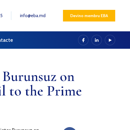
25
info@eba.md
Devino membru EBA
tacte
 Burunsuz on
l to the Prime