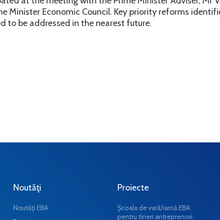
ipated at the meeting with the Prime Minister Adviser, Mr 
me Minister Economic Council. Key priority reforms identif
 to be addressed in the nearest future.
Noutăţi
Proiecte
Noutăţi EBA
Școala de vară/iarnă EBA
pentru tineri antreprenori