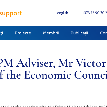
 support
english
+373 22 90 70 
ţi
Proiecte
Membrii
Publicații
Con
PM Adviser, Mr Victor
of the Economic Counci