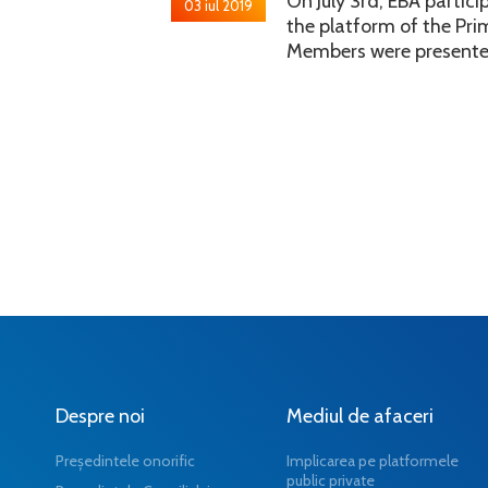
On July 3rd, EBA partic
03 iul 2019
the platform of the Pri
Members were presented
Despre noi
Mediul de afaceri
Președintele onorific
Implicarea pe platformele
public private