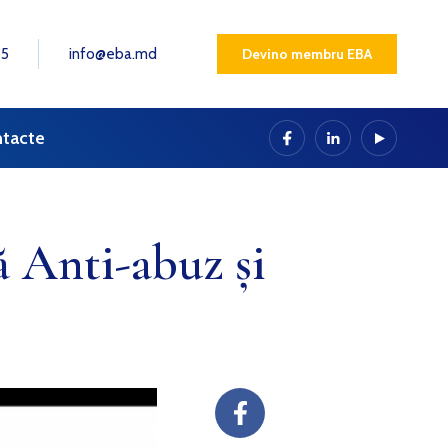
25
info@eba.md
Devino membru EBA
tacte
 Anti-abuz și