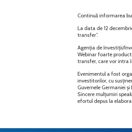
Continuă informarea busi
La data de 12 decembrie
transfer”.
Agenția de Investiții/I
Webinar foarte productiv
transfer, care vor intra
Evenimentul a fost organ
investitorilor, cu susți
Guvernele Germaniei și 
Sincere mulțumiri speake
efortul depus la elaborar