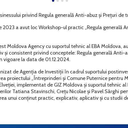
nessului privind Regula generală Anti-abuz și Prețuri de t
 2023 a avut loc Workshop-ul practic „Regula generală Ant
nvest Moldova Agency cu suportul tehnic al EBA Moldova, a
 și consistent privind conceptele: Regula generală Anti-ab
 în vigoare la data de 01.12.2024.
izat de Agenția de Investiții în cadrul suportului postinves
nerea proiectului „Întreprinderi și Comune Puternice pentru 
Elveției, implementat de GIZ Moldova și suportul tehnic a
rilor Tatiana Stavinschi, Crețu Nicolae și Pavel Sârghi pent
ea unui conținut practic, explicativ, aplicativ și cu studii d