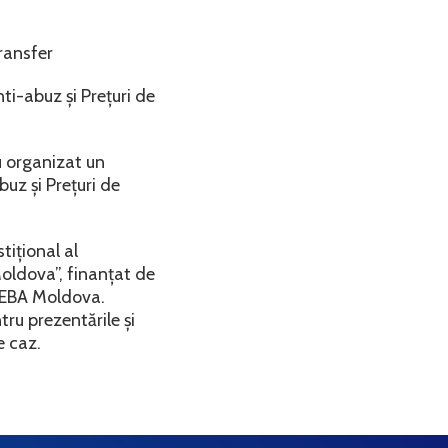
ransfer
i-abuz și Prețuri de
u organizat un
uz și Prețuri de
tițional al
Moldova”, finanțat de
l EBA Moldova.
ru prezentările și
e caz.