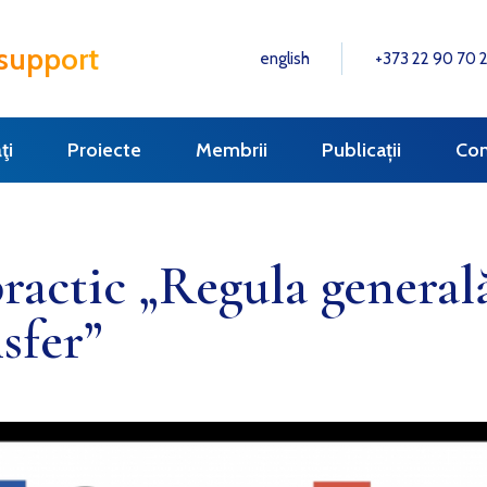
 support
english
+373 22 90 70 
ţi
Proiecte
Membrii
Publicații
Con
actic „Regula generală
sfer”